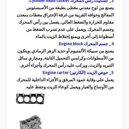
3_ كسكيت رأس المحرك Cylinder head casket:
يصنع من لوح معدني مغطى بطبقة من الأسبستوس
المعالج وحوافه القريبة من غرفة الإحتراق مغطات بمعدن
مقاوم للحرارة والضغط العالي, يفصل بين رأس المحرك
وجسم المحرك. ويعمل على عدم تسرب الضغط من
أسطوانة إلى أخرى ويمنع إختلاط الزيت بالماء.
4_ جسم المحرك Engine block:
يصنع من سبيكة الألمنيوم أو حديد الزهر الرمادي, ويتكون
من الأسطوانات وكراسي التحميل الثابتة, ومجاري سائل
التبريد والزيت, ويركب عليه رأس المحرك وأجزاء أخرى.
5_ حوض الزيت (الكارتير) Engine carter:
يعمل على وقاية عمود المرفق و الأجزاء الداخلية للمحرك
من الأوساخ والغبار ويعمل كوعاء للزيت وحفظ عليه.