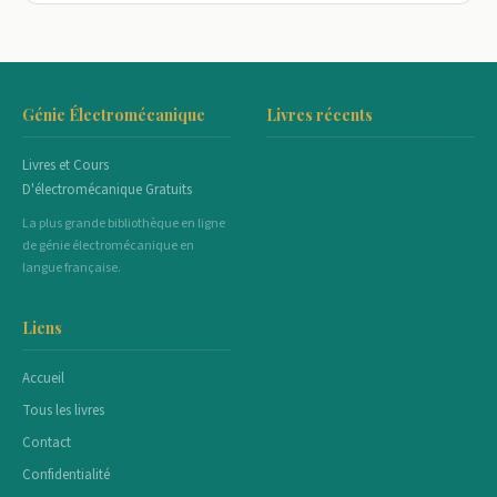
Génie Électromécanique
Livres récents
Livres et Cours
D'électromécanique Gratuits
La plus grande bibliothèque en ligne
de génie électromécanique en
langue française.
Liens
Accueil
Tous les livres
Contact
Confidentialité