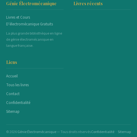
Génie Électromécanique
Livres récents
Livres et Cours
D'électromécanique Gratuits
La plus grande bibliothèque en ligne
de génie électromécanique en
langue française.
Liens
Accueil
Tous les livres
Contact
Confidentialité
Sitemap
© 2026
Génie Électromécanique
— Tous droits réservés
Confidentialité
·
Sitemap