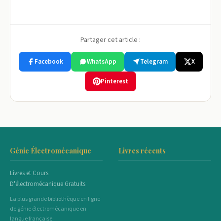
Partager cet article :
Facebook
WhatsApp
Telegram
X
Pinterest
Génie Électromécanique
Livres récents
Livres et Cours
D'électromécanique Gratuits
La plus grande bibliothèque en ligne
de génie électromécanique en
langue française.