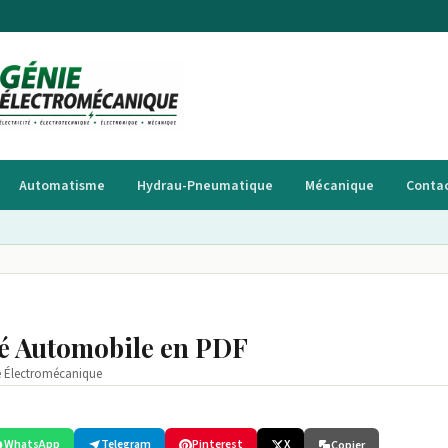
Automatisme
Hydrau-Pneumatique
Mécanique
Conta
té Automobile en PDF
e Électromécanique
WhatsApp
Telegram
Pinterest
X
Copier