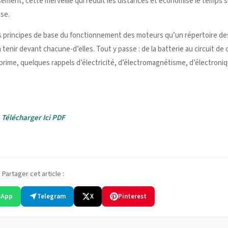
sement, cette merveille qui réduit les distances et économise le temps 
sse.
des principes de base du fonctionnement des moteurs qu’un répertoire de
tenir devant chacune-d’elles. Tout y passe : de la batterie au circuit de
 prime, quelques rappels d’électricité, d’électromagnétisme, d’électroni
Télécharger Ici PDF
Partager cet article :
sApp
Telegram
X
Pinterest