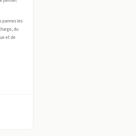
se permet
s pannes les
 charge, du
que et de