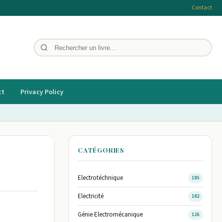
Contact
ct
Privacy Policy
CATÉGORIES
Electrotéchnique
185
Electricité
182
Génie Electromécanique
126