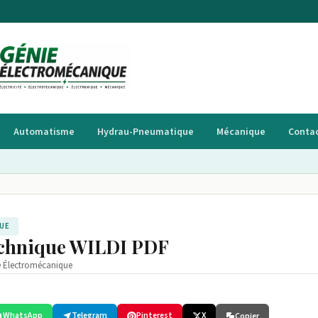
Automatisme
Hydrau-Pneumatique
Mécanique
Conta
UE
echnique WILDI PDF
e Électromécanique
WhatsApp
Telegram
Pinterest
X
Copier