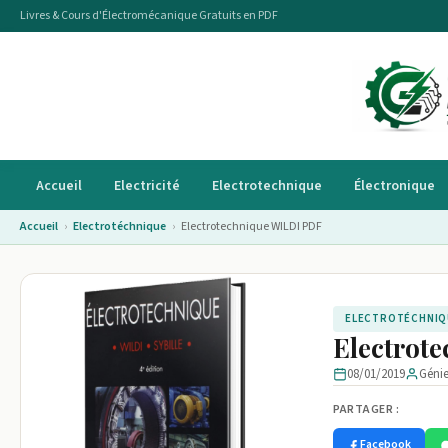
Livres & Cours d'Électromécanique Gratuits en PDF
Accueil
Electricité
Electrotechnique
Électronique
Accueil
›
Electrotéchnique
›
Electrotechnique WILDI PDF
ELECTROTÉCHNIQ
Electrot
08/01/2019
Géni
PARTAGER :
Facebook