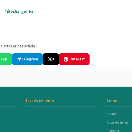
Télécharger Ici
Partager cet article :
sApp
Telegram
X
Pinterest
Livres récents
Liens
Accueil
Tous les livres
.
Contact