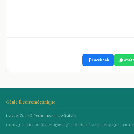
Facebook
What
Génie Électromécanique
Livres et Cours D'électromécanique Gratuits
La plus grande bibliothèque en ligne de génie électromécanique en langue française