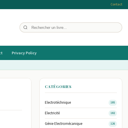
Contact
ct
Privacy Policy
CATÉGORIES
Electrotéchnique
185
Electricité
182
Génie Electromécanique
126