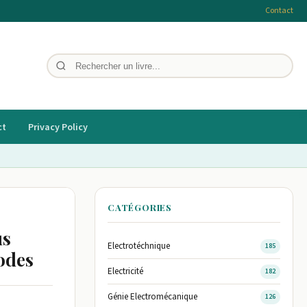
Contact
ct
Privacy Policy
CATÉGORIES
us
Electrotéchnique
185
codes
Electricité
182
Génie Electromécanique
126