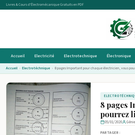
Livres & Cours d'Électromécanique Gratuits en PDF
Accueil
Electricité
Electrotechnique
Électronique
Accueil
›
Electrotéchnique
›
8 pages Important pour chaque électricien, vous pourre
ELECTROTÉCHNIQ
8 pages I
pourrez li
05/01/2020
Géni
PARTAGER :