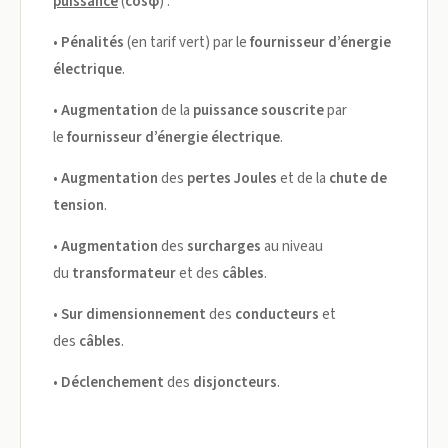
puissance
(
cos
φ
) :
•
Pénalités
(en tarif vert) par le
fournisseur d’énergie
électrique
.
•
Augmentation
de la
puissance souscrite
par
le
fournisseur d’énergie électrique
.
•
Augmentation
des
pertes Joules
et de la
chute de
tension
.
•
Augmentation
des
surcharges
au niveau
du
transformateur
et des
câbles
.
•
Sur dimensionnement
des
conducteurs
et
des
câbles
.
•
Déclenchement
des
disjoncteurs
.