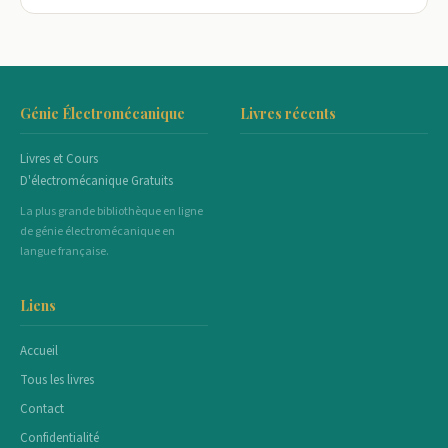
Génie Électromécanique
Livres récents
Livres et Cours
D'électromécanique Gratuits
La plus grande bibliothèque en ligne
de génie électromécanique en
langue française.
Liens
Accueil
Tous les livres
Contact
Confidentialité