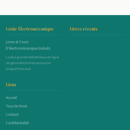
Génie Électromécanique
Livres récents
Livres et Cours
D'électromécanique Gratuits
La plus grande bibliothèque en ligne
de génie électromécanique en
langue française.
Liens
Accueil
Tous les livres
Contact
Confidentialité