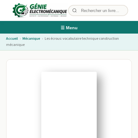
☰ Menu
Accueil
›
Mécanique
›
Les écrous: vocabulaire technique construction
mécanique
Image non disponible