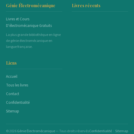
Génie Électromécanique
Livres récents
Livres et Cours
D'électromécanique Gratuits
La plus grande bibliothèque en ligne
de génie électromécanique en
langue française.
Liens
Accueil
Tous les livres
Contact
Confidentialité
Sitemap
© 2026
Génie Électromécanique
— Tous droits réservés
Confidentialité
·
Sitemap