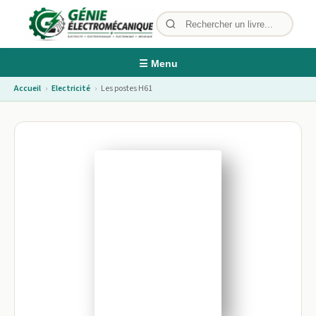
☰ Menu
Accueil
›
Electricité
›
Les postes H61
Image non disponible