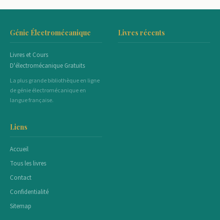
Génie Électromécanique
Livres récents
Livres et Cours
D'électromécanique Gratuits
La plus grande bibliothèque en ligne
de génie électromécanique en
langue française.
Liens
Accueil
Tous les livres
Contact
Confidentialité
Sitemap