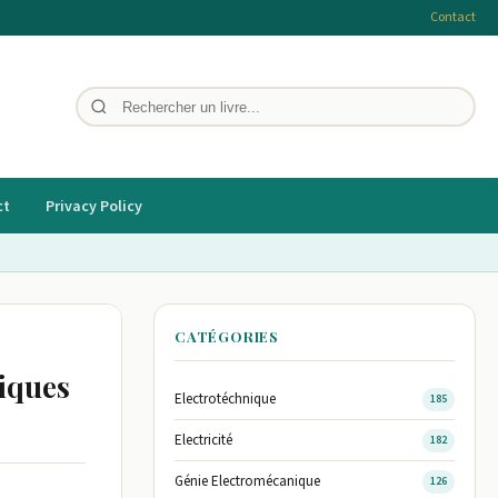
Contact
ct
Privacy Policy
CATÉGORIES
riques
Electrotéchnique
185
Electricité
182
Génie Electromécanique
126