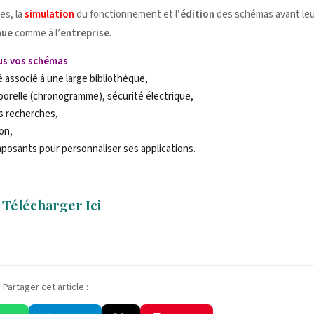
es, la
simulation
du fonctionnement et l’
édition
des schémas avant leu
nue
comme à l’
entreprise
.
us vos schémas
é associé à une large bibliothèque,
mporelle (chronogramme), sécurité électrique,
es recherches,
on,
osants pour personnaliser ses applications.
Télécharger Ici
Partager cet article :