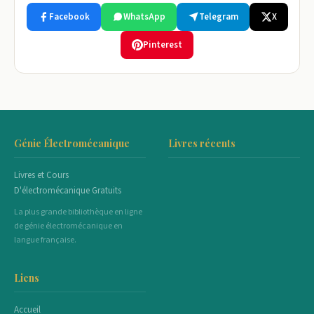
Facebook
WhatsApp
Telegram
X
Pinterest
Génie Électromécanique
Livres récents
Livres et Cours
D'électromécanique Gratuits
La plus grande bibliothèque en ligne
de génie électromécanique en
langue française.
Liens
Accueil