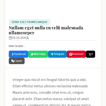
GÉNIE ELECTROMÉCANIQUE
Nullam eget nulla eu velit malesuada
ullamcorper
03/16/2020
PARTAGER :
Facebook
WhatsApp
Telegram
Pinterest
X
Copier
Integer quis nisl at orci feugiat lobortis quis a odio.
Etiam efficitur metus ultricies nisl lacinia malesuada.
Mauris ante eros, convallis vitae eros ut, congue
placerat ante. Etiam metus massa, volutpat sit amet
sapien ut, condimentum ultricies dui. In mauris metus,