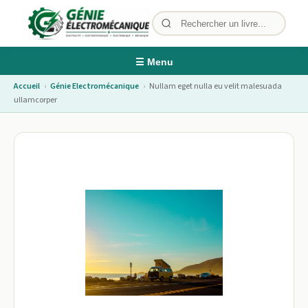
☰ Menu
Accueil
›
Génie Electromécanique
›
Nullam eget nulla eu velit malesuada
ullamcorper