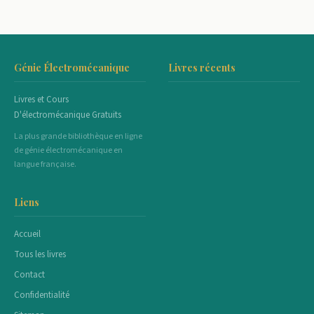
Génie Électromécanique
Livres récents
Livres et Cours
D'électromécanique Gratuits
La plus grande bibliothèque en ligne
de génie électromécanique en
langue française.
Liens
Accueil
Tous les livres
Contact
Confidentialité