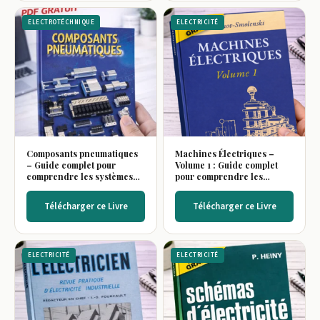
ELECTROTÉCHNIQUE
ELECTRICITÉ
Composants pneumatiques
Machines Électriques –
– Guide complet pour
Volume 1 : Guide complet
comprendre les systèmes
pour comprendre les
pneumatiques
systèmes
électromécaniques
Télécharger ce Livre
Télécharger ce Livre
ELECTRICITÉ
ELECTRICITÉ