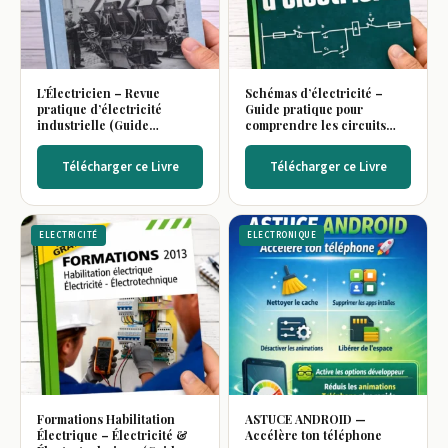
L’Électricien – Revue
Schémas d’électricité –
pratique d’électricité
Guide pratique pour
industrielle (Guide
comprendre les circuits
technique)
électriques
Télécharger ce Livre
Télécharger ce Livre
ELECTRICITÉ
ELECTRONIQUE
Formations Habilitation
ASTUCE ANDROID —
Électrique – Électricité &
Accélère ton téléphone