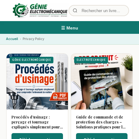
☰ Menu
Accueil
›
Privacy Policy
GÉNIE ELECTROMÉCANIQUE
ELECTROTÉCHNIQUE
Procédés d’usinage :
Guide de commande et de
perçage et tournage
protection des charges –
expliqués simplement pour
Solutions pratiques pour la
comprendre l’enlèvement
sécurité électrique
de matière