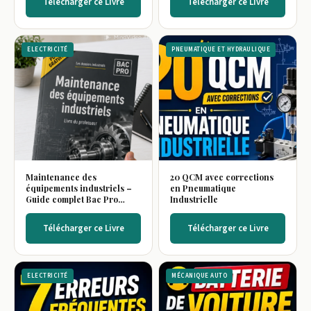
Télécharger ce Livre
Télécharger ce Livre
ELECTRICITÉ
PNEUMATIQUE ET HYDRAULIQUE
Maintenance des
20 QCM avec corrections
équipements industriels –
en Pneumatique
Guide complet Bac Pro
Industrielle
(Livre du professeur)
Télécharger ce Livre
Télécharger ce Livre
ELECTRICITÉ
MÉCANIQUE AUTO