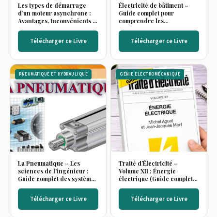
Les types de démarrage
Électricité de bâtiment –
d’un moteur asynchrone :
Guide complet pour
Avantages, Inconvénients et
comprendre les
Utilisations
installations électriques
Télécharger ce Livre
Télécharger ce Livre
PNEUMATIQUE ET HYDRAULIQUE
GÉNIE ELECTROMÉCANIQUE
La Pneumatique – Les
Traité d’Électricité –
sciences de l’ingénieur :
Volume XII : Énergie
Guide complet des systèmes
électrique (Guide complet
pneumatiques
en électrotechnique)
Télécharger ce Livre
Télécharger ce Livre