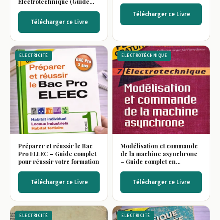
Électrotechnique (Guide
complet)
Télécharger ce Livre
Télécharger ce Livre
ELECTRICITÉ
ELECTROTÉCHNIQUE
Préparer et réussir le Bac
Modélisation et commande
Pro ELEEC – Guide complet
de la machine asynchrone
pour réussir votre formation
– Guide complet en
électrotechnique
Télécharger ce Livre
Télécharger ce Livre
ELECTRICITÉ
ELECTRICITÉ