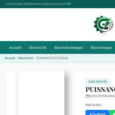
Livres & Cours d'Électromécanique Gratuits en PDF
Accueil
Electricité
Electrotechnique
Électronique
Accueil
›
Electricité
›
PUISSANCE ELECTRIQUE
ELECTRICITÉ
PUISSAN
03/03/2019
Géni
PARTAGER :
Image non disponible
Facebook