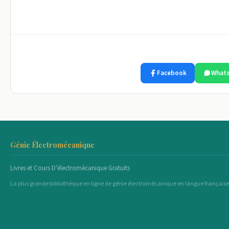
Facebook
What
Génie Électromécanique
Livres et Cours D'électromécanique Gratuits
La plus grande bibliothèque en ligne de génie électromécanique en langue française