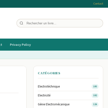
Contact
ct
Privacy Policy
CATÉGORIES
Electrotéchnique
185
Electricité
182
Génie Electromécanique
126