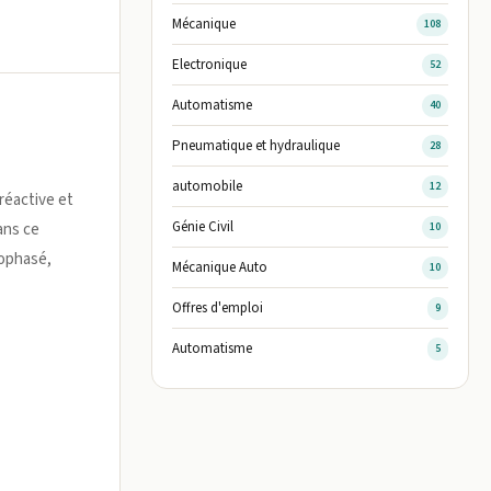
Mécanique
108
Electronique
52
Automatisme
40
Pneumatique et hydraulique
28
automobile
12
réactive et
Génie Civil
ans ce
10
nophasé,
Mécanique Auto
10
Offres d'emploi
9
Automatisme
5