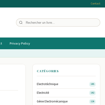
Contact
ct
Privacy Policy
CATÉGORIES
Electrotéchnique
185
Electricité
182
Génie Electromécanique
126