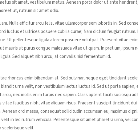
s metus sit amet, vestibulum metus. Aenean porta dolor ut ante hendrerit
oreet ut, rutrum sit amet odio.
am. Nulla efficitur arcu felis, vitae ullamcorper sem lobortis in. Sed conse
orci luctus et ultrices posuere cubilia curae; Nam dictum feugiat rutrum.
que. Ut pellentesque ligula a lorem posuere volutpat. Praesent vitae eni
ut mauris ut purus congue malesuada vitae ut quam. In pretium, ipsum 
ligula. Sed aliquet nibh arcu, at convallis nisl fermentum id.
itae rhoncus enim bibendum at. Sed pulvinar, neque eget tincidunt scele
blandit urna velit, non vestibulum lectus luctus id. Sed ut porta sapien, 
 arcu, nec mollis enim turpis nec sapien. Class aptent taciti sociosqu ad l
itae faucibus nibh, vitae aliquam risus. Praesent suscipit tincidunt dui
am. Aenean orci massa, consequat sollicitudin accumsan eu, maximus dign
elit in leo rutrum vehicula. Pellentesque sit amet pharetra urna, vel c
 scelerisque velit.