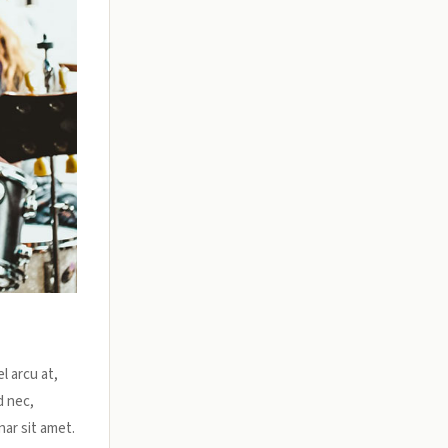
l arcu at,
d nec,
nar sit amet.