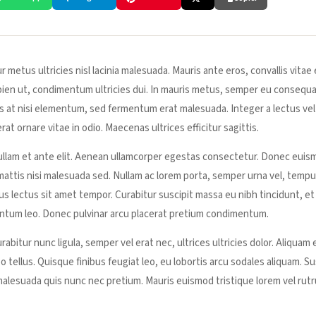
tur metus ultricies nisl lacinia malesuada. Mauris ante eros, convallis vitae 
pien ut, condimentum ultricies dui. In mauris metus, semper eu consequa
us at nisi elementum, sed fermentum erat malesuada. Integer a lectus vel 
rat ornare vitae in odio. Maecenas ultrices efficitur sagittis.
e. Nullam et ante elit. Aenean ullamcorper egestas consectetur. Donec eu
s mattis nisi malesuada sed. Nullam ac lorem porta, semper urna vel, tempu
ius lectus sit amet tempor. Curabitur suscipit massa eu nibh tincidunt, et
mentum leo. Donec pulvinar arcu placerat pretium condimentum.
urabitur nunc ligula, semper vel erat nec, ultrices ultricies dolor. Aliquam 
eo tellus. Quisque finibus feugiat leo, eu lobortis arcu sodales aliquam. 
 malesuada quis nunc nec pretium. Mauris euismod tristique lorem vel rut