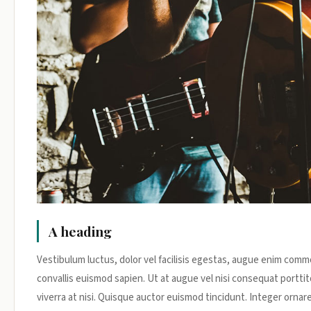
A heading
Vestibulum luctus, dolor vel facilisis egestas, augue enim commod
convallis euismod sapien. Ut at augue vel nisi consequat porttito
viverra at nisi. Quisque auctor euismod tincidunt. Integer ornare