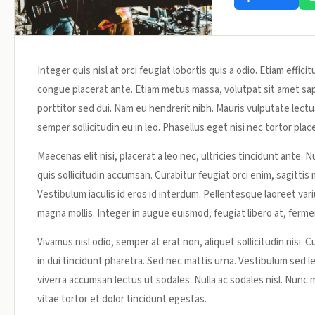
Integer quis nisl at orci feugiat lobortis quis a odio. Etiam effici
congue placerat ante. Etiam metus massa, volutpat sit amet sa
porttitor sed dui. Nam eu hendrerit nibh. Mauris vulputate lect
semper sollicitudin eu in leo. Phasellus eget nisi nec tortor place
Maecenas elit nisi, placerat a leo nec, ultricies tincidunt ant
quis sollicitudin accumsan. Curabitur feugiat orci enim, sagitti
Vestibulum iaculis id eros id interdum. Pellentesque laoreet var
magna mollis. Integer in augue euismod, feugiat libero at, fer
Vivamus nisl odio, semper at erat non, aliquet sollicitudin nisi. C
in dui tincidunt pharetra. Sed nec mattis urna. Vestibulum sed l
viverra accumsan lectus ut sodales. Nulla ac sodales nisl. Nunc
vitae tortor et dolor tincidunt egestas.