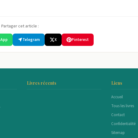
Partager cet article :
sApp
Telegram
X
Pinterest
Livres récents
Liens
Accueil
Tous les livres
.
Contact
Confidentialité
Sitemap