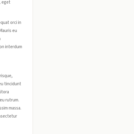
, eget
quat orci in
 Mauris eu
m
non interdum
risque,
eu tincidunt
itora
 eu rutrum.
issim massa.
onsectetur