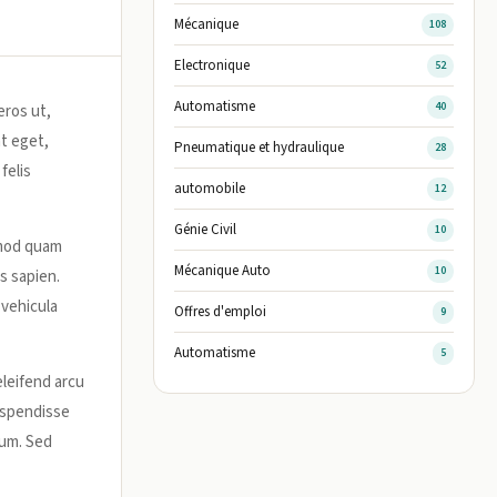
Mécanique
108
Electronique
52
Automatisme
40
eros ut,
t eget,
Pneumatique et hydraulique
28
felis
automobile
12
Génie Civil
10
ismod quam
Mécanique Auto
10
s sapien.
 vehicula
Offres d'emploi
9
Automatisme
5
eleifend arcu
Suspendisse
rum. Sed