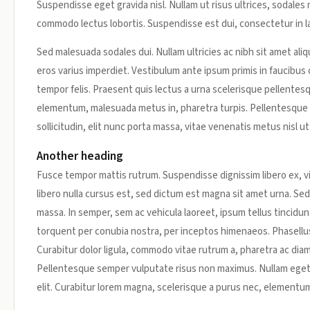
Suspendisse eget gravida nisl. Nullam ut risus ultrices, sodale
commodo lectus lobortis. Suspendisse est dui, consectetur in la
Sed malesuada sodales dui. Nullam ultricies ac nibh sit amet aliqu
eros varius imperdiet. Vestibulum ante ipsum primis in faucibus 
tempor felis. Praesent quis lectus a urna scelerisque pellentes
elementum, malesuada metus in, pharetra turpis. Pellentesque 
sollicitudin, elit nunc porta massa, vitae venenatis metus nisl ut 
Another heading
Fusce tempor mattis rutrum. Suspendisse dignissim libero ex, v
libero nulla cursus est, sed dictum est magna sit amet urna. Sed 
massa. In semper, sem ac vehicula laoreet, ipsum tellus tincidunt
torquent per conubia nostra, per inceptos himenaeos. Phasellus v
Curabitur dolor ligula, commodo vitae rutrum a, pharetra ac di
Pellentesque semper vulputate risus non maximus. Nullam eget v
elit. Curabitur lorem magna, scelerisque a purus nec, elementum