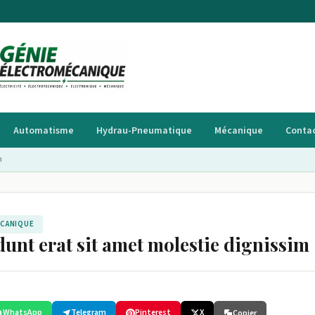
Automatisme
Hydrau-Pneumatique
Mécanique
Conta
m
ÉCANIQUE
dunt erat sit amet molestie dignissim
WhatsApp
Telegram
Pinterest
X
Copier