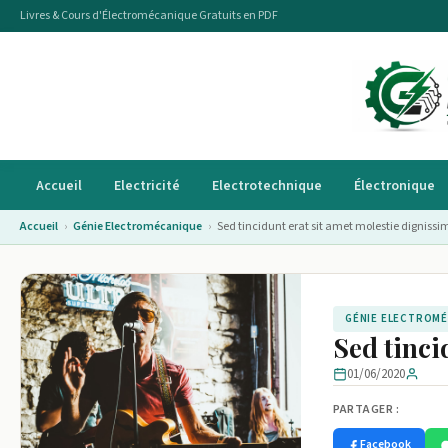
Livres & Cours d'Électromécanique Gratuits en PDF
Accueil
Electricité
Electrotechnique
Électronique
Accueil
›
Génie Electromécanique
›
Sed tincidunt erat sit amet molestie dignissi
GÉNIE ELECTROM
Sed tinci
01/06/2020
PARTAGER :
Facebook