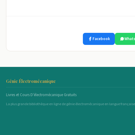
Facebook
What
Génie Électromécanique
Livres et Cours D'électromécanique Gratuits
La plus grande bibliothèque en ligne de génie électromécanique en langue française