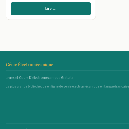
Lire →
Génie Électromécanique
Livres et Cours D'électromécanique Gratuits
La plus grande bibliothèque en ligne de génie électromécanique en langue française