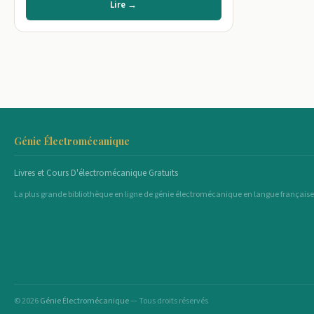
Lire →
Génie Électromécanique
Livres et Cours D'électromécanique Gratuits
La plus grande bibliothèque en ligne de génie électromécanique en langue française
© 2026
Génie Électromécanique
— Tous droits réservés