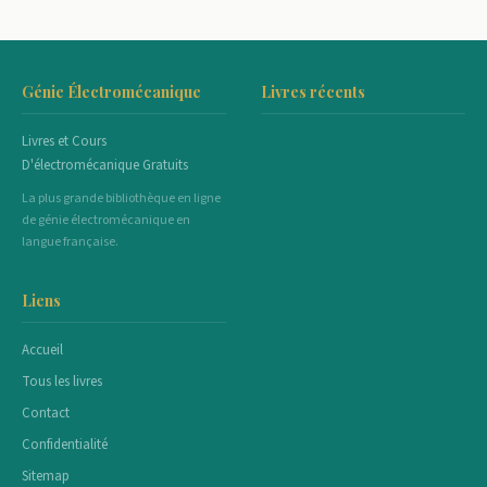
Génie Électromécanique
Livres récents
Livres et Cours
D'électromécanique Gratuits
La plus grande bibliothèque en ligne
de génie électromécanique en
langue française.
Liens
Accueil
Tous les livres
Contact
Confidentialité
Sitemap