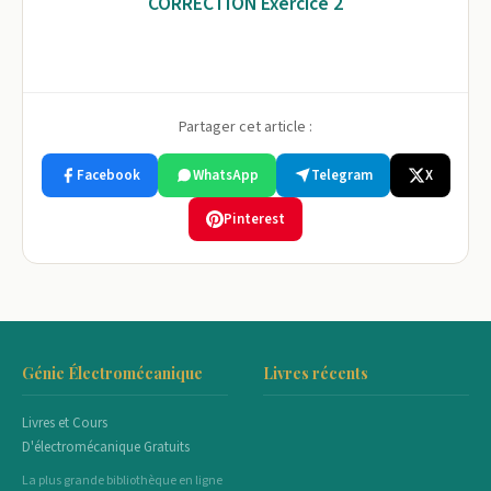
CORRECTION Exercice 2
Partager cet article :
Facebook
WhatsApp
Telegram
X
Pinterest
Génie Électromécanique
Livres récents
Livres et Cours
D'électromécanique Gratuits
La plus grande bibliothèque en ligne