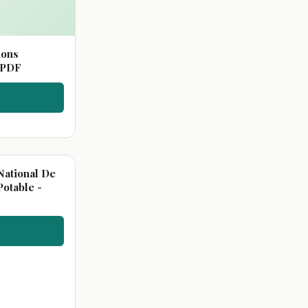
ions
n PDF
National De
Potable -