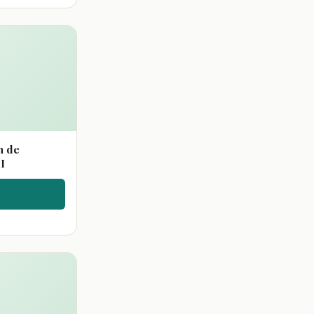
n de
I