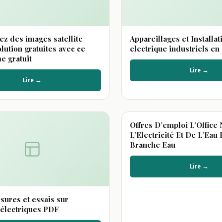
ez des images satellite
Appareillages et Installat
lution gratuites avec ce
electrique industriels e
 gratuit
Lire →
Lire →
AUTOMATISME
Offres D’emploi L’Office 
L’Electricité Et De L’Eau 
Branche Eau
Lire →
sures et essais sur
électriques PDF