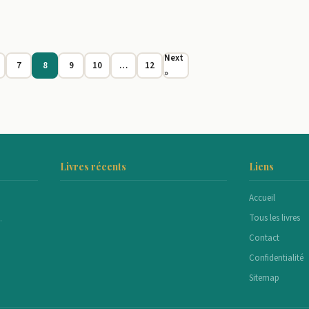
Next
7
8
9
10
…
12
»
Livres récents
Liens
Accueil
Tous les livres
.
Contact
Confidentialité
Sitemap