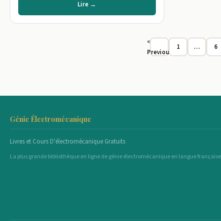
Lire →
«
1
…
6
Previous
Génie Électromécanique
Livres et Cours D'électromécanique Gratuits
La plus grande bibliothèque en ligne de génie électromécanique en langue française